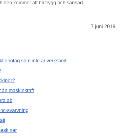
ch den kommer att bli trygg och sansad.
7 juni 2019
 aktiebolag som inte är verksamt
?
skiner?
 än maskinkraft
era ab
cnc-svarvning
ätt
askiner