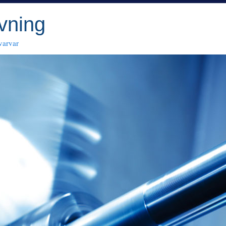
vning
varvar