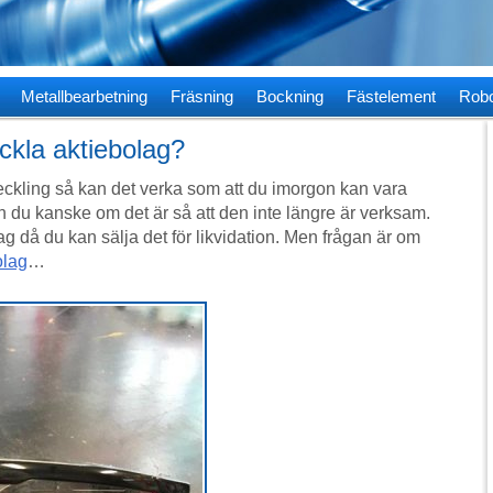
Metallbearbetning
Fräsning
Bockning
Fästelement
Robo
eckla aktiebolag?
kling så kan det verka som att du imorgon kan vara
 du kanske om det är så att den inte längre är verksam.
lag då du kan sälja det för likvidation. Men frågan är om
olag
…