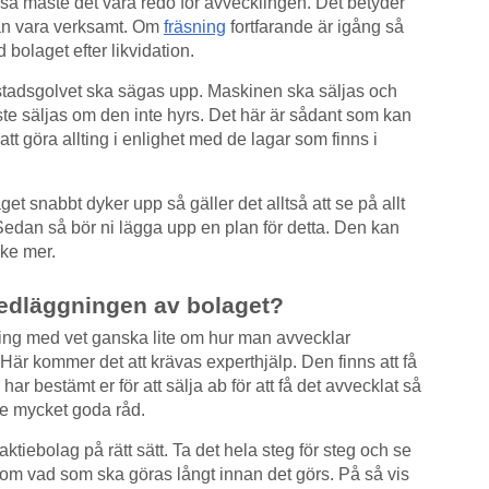
t så måste det vara redo för avvecklingen. Det betyder
kan vara verksamt. Om
fräsning
fortfarande är igång så
 bolaget efter likvidation.
stadsgolvet ska sägas upp. Maskinen ska säljas och
te säljas om den inte hyrs. Det här är sådant som kan
tt göra allting i enlighet med de lagar som finns i
et snabbt dyker upp så gäller det alltså att se på allt
edan så bör ni lägga upp en plan för detta. Den kan
ske mer.
nedläggningen av bolaget?
ning med vet ganska lite om hur man avvecklar
. Här kommer det att krävas experthjälp. Den finns att få
 har bestämt er för att sälja ab för att få det avvecklat så
e mycket goda råd.
 aktiebolag på rätt sätt. Ta det hela steg för steg och se
 om vad som ska göras långt innan det görs. På så vis