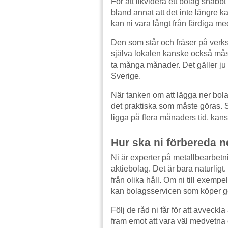
För att likvidera ett bolag snabb
bland annat att det inte längre 
kan ni vara långt från färdiga med
Den som står och fräser på verk
själva lokalen kanske också mås
ta många månader. Det gäller ju a
Sverige.
När tanken om att lägga ner bolag
det praktiska som måste göras. S
ligga på flera månaders tid, kan
Hur ska ni förbereda 
Ni är experter på metallbearbet
aktiebolag. Det är bara naturligt
från olika håll. Om ni till exempel
kan bolagsservicen som köper g
Följ de råd ni får för att avveckla
fram emot att vara väl medvetna