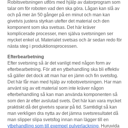
Robitsvetsningen utförs med hjälp av datorprogram som
talar om för roboten vad den ska göra. Lågan kan slå av
och på mer än 50 gånger på en minut och man kan
givetvis justera styrkan utefter det material och den
komponent som ska svetsas. Det här kräver
komplicerade processer, men själva svetsningen ser
mycket enkel ut. Materialet svetsas och är sedan redo för
nästa steg i produktionsprocessen.
Efterbearbetning
Efter svetsning så är det vanligt med någon form av
efterbearbetning. För att en ytbehandling ska bli effektiv
så gäller det dock att man har en jämn och fin svetsfog.
Det här får man med hjälp av robotsvetsningen. Har man
använt sig av ett material som inte kräver någon
efterbehandling så kan man använda komponenten så
som den är efter avslutad svets. Det här kan vara mycket
praktiskt då det givetvis sparar på tid. Samtidigt så kan
man verkligen dra nytta av det jämna svetsresultatet då
man slipper slipa svetsfog innan man lägger till en
ytbehandling som till exempel pulverlackning
. Huruvida