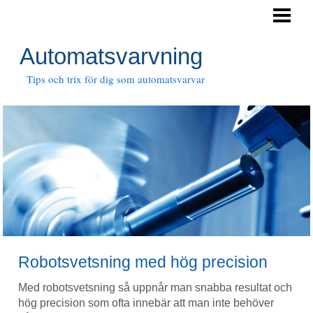
AUTOMATSVARVNING
CNC-SVARVNING
Automatsvarvning
METALLBEARBETNING
Tips och trix för dig som automatsvarvar
FRÄSNING
BOCKNING
FÄSTELEMENT
ROBOTSVETSNING
KONTAKTA OSS
Robotsvetsning med hög precision
Med robotsvetsning så uppnår man snabba resultat och
hög precision som ofta innebär att man inte behöver