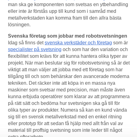
man ska ge komponenten som svetsas en ytbehandling
eller inte är förstås upp till kund som i samråd med
metallverkstaden kan komma fram till den allra bästa
lösningen.
Svenska företag som jobbar med robotsvetsningen
Idag så finns det
svenska verkstäder och företag
som är
specialister på svetsning
och som har den variation och
flexibilitet som krävs för att kunna hantera olika typer av
projekt. När man beslutar sig för robotsvetsning så är det
viktigt att man väljer att jobba med ett företag som har
tillgång till och som behärskar den avancerade moderna
tekniken. Det räcker inte att köpa in en massa nya
maskiner som svetsar med precision, man måste även
kunna erbjuda operatörer som klarar av att programmera
på rätt sätt och bedöma hur svetsnigen ska gå till för
olika typer av produkter. Numera så kan en kund vända
sig till en svensk metallverkstad med en enkel ritning
eller prototyp för att sedan få hjälp med allt från val av
material till proffsig svetsning som inte leder till något
extra efterarbete.