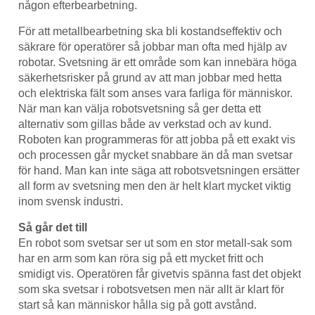
någon efterbearbetning.
För att metallbearbetning ska bli kostandseffektiv och
säkrare för operatörer så jobbar man ofta med hjälp av
robotar. Svetsning är ett område som kan innebära höga
säkerhetsrisker på grund av att man jobbar med hetta
och elektriska fält som anses vara farliga för människor.
När man kan välja robotsvetsning så ger detta ett
alternativ som gillas både av verkstad och av kund.
Roboten kan programmeras för att jobba på ett exakt vis
och processen går mycket snabbare än då man svetsar
för hand. Man kan inte säga att robotsvetsningen ersätter
all form av svetsning men den är helt klart mycket viktig
inom svensk industri.
Så går det till
En robot som svetsar ser ut som en stor metall-sak som
har en arm som kan röra sig på ett mycket fritt och
smidigt vis. Operatören får givetvis spänna fast det objekt
som ska svetsar i robotsvetsen men när allt är klart för
start så kan människor hålla sig på gott avstånd.